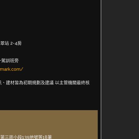
站 2-4房
一駕訓班旁
dmark.com/
訊、建材皆為初期規劃及建議 以主管機關最終核
第三崁小段139地號等18筆