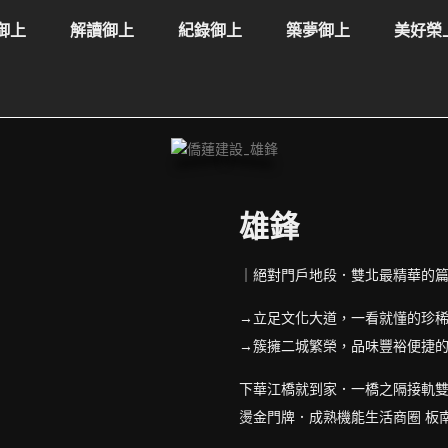
御上
解讀御上
紀錄御上
築夢御上
美好榮
雄鋒
｜絕對門戶地段．雙北最精華的
→立足文化大道，一看就懂的珍
→簇擁二城繁榮，品味豐裕便捷
下華江橋就到家．一橋之隔接軌雙
燙金門牌．成熟機能生活商圈 板