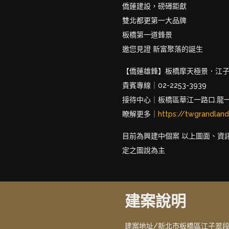
僑蓮建設，磅礡鉅獻
雙北都更第一大品牌
板橋第一道鋒景
邀您見證 新富聚落的誕生
【僑蓮雄鋒】板橋摩天極景．江子翠
貴賓專線｜02-2253-3939
接待中心｜板橋區華江一路口.龍
瞭解更多｜
https://twgrandlan
目前為興建中個案 以上圖面、資
定之圖說為主
建案說明
建案地址/新北市板橋區江子翠段