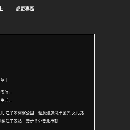
上
都更專區
篇章｜
稀價值←
的生活←
北 江子翠河濱公園．愜意漫遊河岸風光 文化路
南線江子翠站．漫步６分雙北串聯