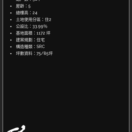
屋齡：5
總樓高：24
土地使用分區：住2
公設比：33.99％
基地面積：1172 坪
建案規劃：住宅
構造種類：SRC
坪數資料：75/85坪